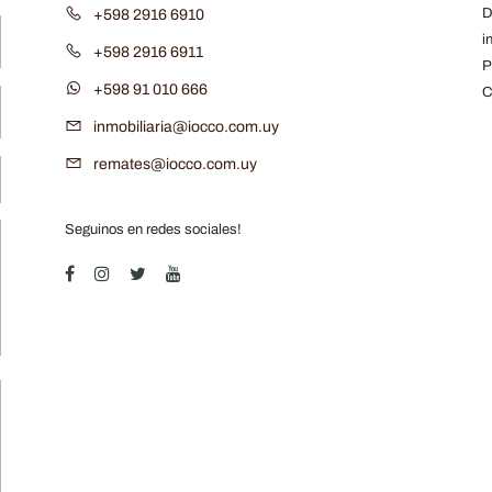
D
+598 2916 6910
i
+598 2916 6911
P
+598 91 010 666
C
inmobiliaria@iocco.com.uy
remates@iocco.com.uy
Seguinos en redes sociales!