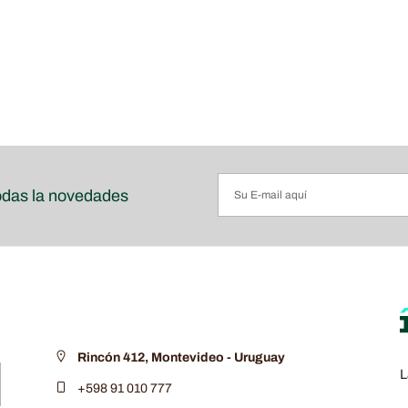
odas la novedades
Rincón 412, Montevideo - Uruguay
L
+598 91 010 777