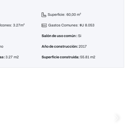
Superficie: 60,00 m²
alcones: 3.27m²
Gastos Comunes: $U 8.053
Salón de uso común :
Si
no
Año de construcción:
2017
zas:
3.27 m2
Superficie construida:
55.81 m2