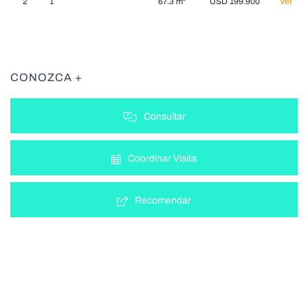
2
1
67.3 m²
USD 199.900
Ver
CONOZCA +
Consultar
Coordinar Visita
Recomendar