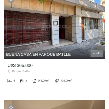
+ Info
BUENA CASA EN PARQUE BATLLE
U$S 365.000
Parque Batlle
5
3
246,00 m²
439,00 m²