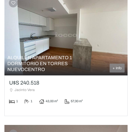
ALQUILER APARTAMENTO 1
DORMITORIO EN TORRES
+ Info
NUEVOCENTRO
U$S 240.518
Jacinto Vera
1
1
43,00 m²
57,00 m²