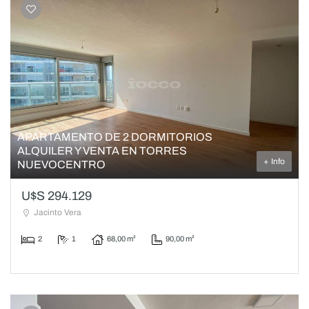
APARTAMENTO DE 2 DORMITORIOS
ALQUILER Y VENTA EN TORRES
+ Info
NUEVOCENTRO
U$S 294.129
Jacinto Vera
2
1
68,00 m²
90,00 m²