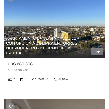
APARTAMENTO EN VENTA Y ALQUILER
CON OPCIÓN A COMPRA EN TORRES
NUEVOCENTRO - 2 DORMITORIOS
+ Info
LATERAL
U$S 256.868
Jacinto Vera
2
1
55,81 m²
59,00 m²