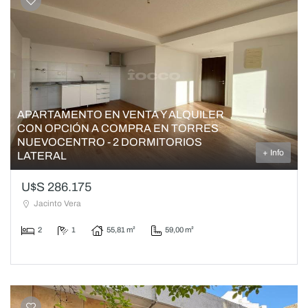
APARTAMENTO EN VENTA Y ALQUILER
CON OPCIÓN A COMPRA EN TORRES
NUEVOCENTRO - 2 DORMITORIOS
+ Info
LATERAL
U$S 286.175
Jacinto Vera
2
1
55,81 m²
59,00 m²