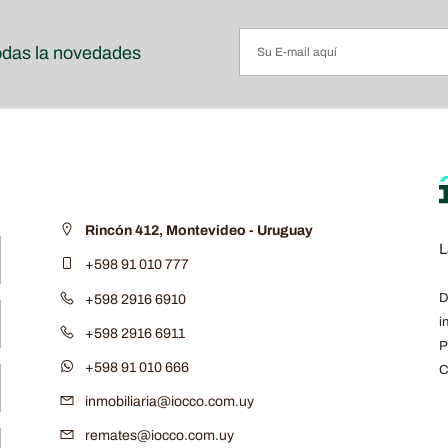
odas la novedades
Rincón 412, Montevideo - Uruguay
L
+598 91 010 777
D
+598 2916 6910
i
+598 2916 6911
P
+598 91 010 666
C
inmobiliaria@iocco.com.uy
remates@iocco.com.uy